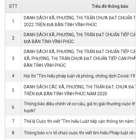
STT
Tiêu đề thông báo
DANH SÁCH XÃ, PHƯỜNG, THỊ TRẤN CHƯA ĐẠT CHUẨN TI
1
2022 TRÊN ĐỊA BÀN TỈNH VĨNH PHÚC
DANH SÁCH XÃ, PHƯỜNG, THỊ TRẤN ĐẠT CHUẨN TIẾP CẬN
2
ĐỊA BÀN TỈNH VĨNH PHÚC
DANH SÁCH XÃ, PHƯỜNG, THỊ TRẤN ĐẠT CHUẨN TIẾP CẬN
3
XÃ, PHƯỜNG, THỊ TRẤN CHƯA ĐẠT CHUẨN TIẾP CẬN PHÁP
BÀN TỈNH VĨNH PHÚC
4
Hội thi "Tìm hiểu pháp luật về phòng, chống dịch Covid-19"
DANH SÁCH CÁC XÃ, PHƯỜNG, THỊ TRẤN ĐẠT, CHƯA ĐẠT C
5
TRÊN ĐỊA BÀN TỈNH VĨNH PHÚC NĂM 2020
Thông báo điều chỉnh về cơ cấu, giá trị giải thưởng cuộc thi 
6
tuyến"
7
Thể lệ Cuộc thi viết “Tìm hiểu Luật tiếp cận thông tin năm 2
8
Thông báo v/v tổ chức cuộc thi viết tìm hiểu Pháp luật về đất