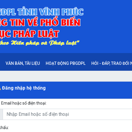
VĂN BẢN, TÀI LIỆU
HOẠT ĐỘNG PBGDPL
HỎI - ĐÁP, TRAO ĐỔI
Đăng nhập hệ thống
Email hoặc số điện thoại:
khẩu: