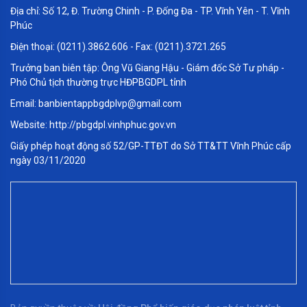
Địa chỉ: Số 12, Đ. Trường Chinh - P. Đống Đa - TP. Vĩnh Yên - T. Vĩnh
Phúc
Điện thoại: (0211).3862.606 - Fax: (0211).3721.265
Trưởng ban biên tập: Ông Vũ Giang Hậu - Giám đốc Sở Tư pháp -
Phó Chủ tịch thường trực HĐPBGDPL tỉnh
Email: banbientappbgdplvp@gmail.com
Website: http://pbgdpl.vinhphuc.gov.vn
Cố ý gây thương tích và huỷ hoại tài
Giấy phép hoạt động số 52/GP-TTĐT do Sở TT&TT Vĩnh Phúc cấp
sản
ngày 03/11/2020