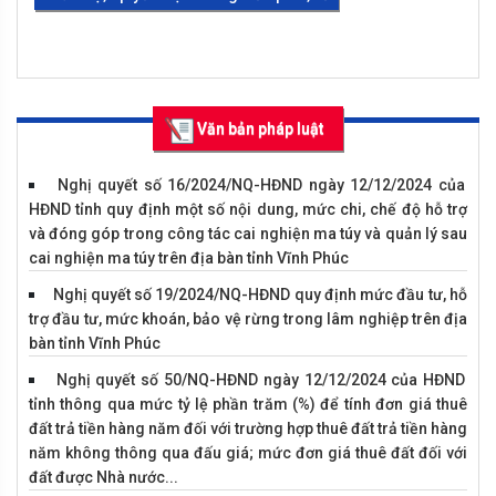
chức, đơn vị theo quy định của Luật
Phòng, chống tham nhũng năm 2018
Vụ án hình sự về tội trộm cắm tài sản
Văn bản pháp luật
Nghị quyết số 16/2024/NQ-HĐND ngày 12/12/2024 của
HĐND tỉnh quy định một số nội dung, mức chi, chế độ hỗ trợ
và đóng góp trong công tác cai nghiện ma túy và quản lý sau
cai nghiện ma túy trên địa bàn tỉnh Vĩnh Phúc
Nghị quyết số 19/2024/NQ-HĐND quy định mức đầu tư, hỗ
trợ đầu tư, mức khoán, bảo vệ rừng trong lâm nghiệp trên địa
bàn tỉnh Vĩnh Phúc
Nghị quyết số 50/NQ-HĐND ngày 12/12/2024 của HĐND
tỉnh thông qua mức tỷ lệ phần trăm (%) để tính đơn giá thuê
Vĩnh Tường tổ chức tiết học ngoại
đất trả tiền hàng năm đối với trường hợp thuê đất trả tiền hàng
khoá “Nâng cao ý thức sử dụng mạng
năm không thông qua đấu giá; mức đơn giá thuê đất đối với
xã hội” cho học sinh
đất được Nhà nước...