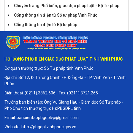
Chuyên trang Phổ biến, giáo dục pháp luật - Bộ Tư pháp
Cổng thông tin điện tử Sở tư pháp Vĩnh Phúc
Cổng thông tin điện tử Bộ tư pháp
Cổng thông tin điện tử Vĩnh Phúc
Tiểu phẩm huyện Sông Lô
HỘI ĐỒNG PHỔ BIẾN GIÁO DỤC PHÁP LUẬT TỈNH VĨNH PHÚC
Cơ quan trường trực: Sở Tư pháp tỉnh Vĩnh Phúc
Địa chỉ: Số 12, Đ. Trường Chinh - P. Đống Đa - TP. Vĩnh Yên - T. Vĩnh
Phúc
Điện thoại: (0211).3862.606 - Fax: (0211).3721.265
Trưởng ban biên tập: Ông Vũ Giang Hậu - Giám đốc Sở Tư pháp -
Phó Chủ tịch thường trực HĐPBGDPL tỉnh
Email: banbientappbgdplvp@gmail.com
Website: http://pbgdpl.vinhphuc.gov.vn
Tiểu phẩm Tam Đảo