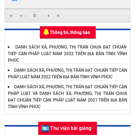
0
Thông tin, thông báo
DANH SÁCH XÃ, PHƯỜNG, THỊ TRẤN CHƯA ĐẠT CHUẨN
TIẾP CẬN PHÁP LUẬT NĂM 2022 TRÊN ĐỊA BÀN TỈNH VĨNH
PHÚC
DANH SÁCH XÃ, PHƯỜNG, THỊ TRẤN ĐẠT CHUẨN TIẾP CẬN
PHÁP LUẬT NĂM 2022 TRÊN ĐỊA BÀN TỈNH VĨNH PHÚC
DANH SÁCH XÃ, PHƯỜNG, THỊ TRẤN ĐẠT CHUẨN TIẾP CẬN
PHÁP LUẬT VÀ DANH SÁCH XÃ, PHƯỜNG, THỊ TRẤN CHƯA
ĐẠT CHUẨN TIẾP CẬN PHÁP LUẬT NĂM 2021 TRÊN ĐỊA BÀN
TỈNH VĨNH PHÚC
Hội thi "Tìm hiểu pháp luật về phòng, chống dịch Covid-
19"
Thư viện bài giảng
DANH SÁCH CÁC XÃ, PHƯỜNG, THỊ TRẤN ĐẠT, CHƯA ĐẠT