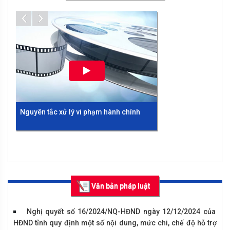
CHUẨN TIẾP CẬN PHÁP LUẬT TRÊN ĐỊA BÀN TỈNH VĨNH PHÚC
NĂM 2020
Thông báo điều chỉnh về cơ cấu, giá trị giải thưởng cuộc
thi "Tìm hiểu Pháp luật trực tuyến"
Thể lệ Cuộc thi viết “Tìm hiểu Luật tiếp cận thông tin năm
2016”
Thông báo v/v tổ chức cuộc thi viết tìm hiểu Pháp luật về
đất đai.
Nguyên tắc xử lý vi phạm hành chính
Những điểm mới của Bộ luật Hình sự
Văn bản pháp luật
2015 bảo đảm quyền con người
Nghị quyết số 16/2024/NQ-HĐND ngày 12/12/2024 của
HĐND tỉnh quy định một số nội dung, mức chi, chế độ hỗ trợ