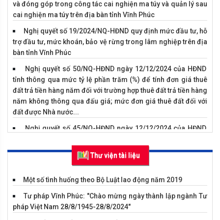
và đóng góp trong công tác cai nghiện ma túy và quản lý sau
cai nghiện ma túy trên địa bàn tỉnh Vĩnh Phúc
Nghị quyết số 19/2024/NQ-HĐND quy định mức đầu tư, hỗ
trợ đầu tư, mức khoán, bảo vệ rừng trong lâm nghiệp trên địa
bàn tỉnh Vĩnh Phúc
Nghị quyết số 50/NQ-HĐND ngày 12/12/2024 của HĐND
tỉnh thông qua mức tỷ lệ phần trăm (%) để tính đơn giá thuê
Vụ án hình sự về tội trộm cắm tài sản
đất trả tiền hàng năm đối với trường hợp thuê đất trả tiền hàng
năm không thông qua đấu giá; mức đơn giá thuê đất đối với
đất được Nhà nước...
Nghị quyết số 45/NQ-HĐND ngày 12/12/2024 của HĐND
tỉnh về kế hoạch phát triển kinh tế - xã hội năm 2025
Thư viện tài liệu
Nghị quyết số 18/2024/NQ-HĐND ngày 12/12/2024 của
HĐND tỉnh quy định mức chi cho các hoạt động khuyến công
trên địa bàn tỉnh Vĩnh Phúc
Một số tình huống theo Bộ Luật lao động năm 2019
Nghị quyết số 17/2024/NQ-HĐND ngày 12/12/2024 của
Tư pháp Vĩnh Phúc: "Chào mừng ngày thành lập ngành Tư
HĐND tỉnh bãi bỏ các Nghị quyết của Hội đồng nhân dân tỉnh
pháp Việt Nam 28/8/1945-28/8/2024"
Vĩnh Tường tổ chức tiết học ngoại
Vĩnh Phúc