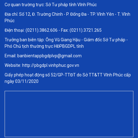
Cơ quan trường trực: Sở Tư pháp tỉnh Vĩnh Phúc
Địa chỉ: Số 12, Đ. Trường Chinh - P. Đống Đa - TP. Vĩnh Yên - T. Vĩnh
Phúc
Điện thoại: (0211).3862.606 - Fax: (0211).3721.265
Cố ý gây thương tích và huỷ hoại tài
Trưởng ban biên tập: Ông Vũ Giang Hậu - Giám đốc Sở Tư pháp -
sản
Phó Chủ tịch thường trực HĐPBGDPL tỉnh
Email: banbientappbgdplvp@gmail.com
Website: http://pbgdpl.vinhphuc.gov.vn
Giấy phép hoạt động số 52/GP-TTĐT do Sở TT&TT Vĩnh Phúc cấp
ngày 03/11/2020
Tiểu phẩm Huyện Tam Dương