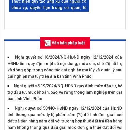
Nghị định số 140/2024/NĐ-CP của Chính phủ: Quy định về t
Thực hiện quy tắc ứng xử của người có
Vụ án hình sự về tội trộm cắm tài sản
17
trồng
chức vụ, quyền hạn trong cơ quan, tổ
chức, đơn vị theo quy định của Luật
Nghị định số 139/2024/NĐ-CP của Chính phủ: Quy định thể 
Phòng, chống tham nhũng năm 2018
18
bay kèm, bay ép tàu bay vi phạm vùng trời Việt Nam hạ cánh
hàng không, sân bay
Nghị định số 137/2024/NĐ-CP của Chính phủ: Quy định về gi
19
Văn bản pháp luật
tử của cơ quan nhà nước và hệ thống thông tin phục vụ giao 
Nghị định số 135/2024/NĐ-CP của Chính phủ: Quy định cơ c
Nghị quyết số 16/2024/NQ-HĐND ngày 12/12/2024 của
20
khuyến khích phát triển điện mặt trời mái nhà tự sản xuất, tự
HĐND tỉnh quy định một số nội dung, mức chi, chế độ hỗ trợ
Nghị định số 136/2024/NĐ-CP của Chính phủ: Sửa đổi, bổ s
và đóng góp trong công tác cai nghiện ma túy và quản lý sau
21
điều của Nghị định số 93/2019/NĐ-CP ngày 25 tháng 11 n
cai nghiện ma túy trên địa bàn tỉnh Vĩnh Phúc
Vĩnh Tường tổ chức tiết học ngoại
Chính phủ về tổ chức, hoạt động của quỹ xã hội, quỹ từ thiệ
Nghị quyết số 19/2024/NQ-HĐND quy định mức đầu tư, hỗ
khoá “Nâng cao ý thức sử dụng mạng
Nghị định số 130/2024/NĐ-CP của Chính phủ: Quy định về t
trợ đầu tư, mức khoán, bảo vệ rừng trong lâm nghiệp trên địa
xã hội” cho học sinh
đường bộ cao tốc đối với phương tiện lưu thông trên tuyến
bàn tỉnh Vĩnh Phúc
22
tốc thuộc sở hữu toàn dân do Nhà nước đại diện chủ sở hữu 
Nghị quyết số 50/NQ-HĐND ngày 12/12/2024 của HĐND
quản lý, khai thác
tỉnh thông qua mức tỷ lệ phần trăm (%) để tính đơn giá thuê
Nghị định số 127/2024/NĐ-CP của Chính phủ: Sửa đổi, bổ s
đất trả tiền hàng năm đối với trường hợp thuê đất trả tiền hàng
23
điều của Nghị định số 05/2011/NĐ-CP ngày 14 tháng 01 n
năm không thông qua đấu giá; mức đơn giá thuê đất đối với