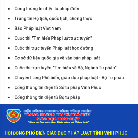
Tiểu phẩm huyện Sông Lô
Công thông tin điện tử pháp điển
Trang tin Hộ tịch, quốc tịch, chứng thực
Báo Pháp luật Việt Nam
Cuộc thi "Tìm hiểu Pháp luật trực tuyến"
Cuộc thi trực tuyến Pháp luật học đường
Cơ sở dữ liệu quốc gia về văn bản pháp luật
Cuộc thi trực tuyến "Tìm hiểu về Bộ, Ngành Tư pháp"
Chuyên trang Phổ biến, giáo dục pháp luật - Bộ Tư pháp
Cổng thông tin điện tử Sở tư pháp Vĩnh Phúc
Tiểu phẩm Tam Đảo
Cổng thông tin điện tử Bộ tư pháp
Cổng thông tin điện tử Vĩnh Phúc
HỘI ĐỒNG PHỔ BIẾN GIÁO DỤC PHÁP LUẬT TỈNH VĨNH PHÚC