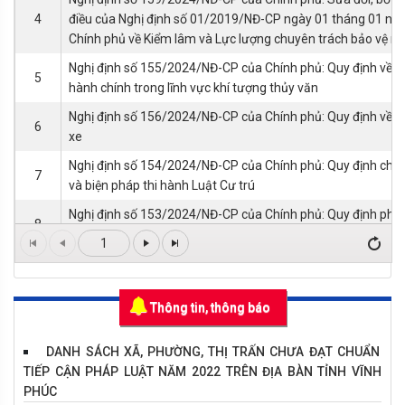
4
điều của Nghị định số 01/2019/NĐ-CP ngày 01 tháng 01 n
Chính phủ về Kiểm lâm và Lực lượng chuyên trách bảo vệ r
Nghị định số 155/2024/NĐ-CP của Chính phủ: Quy định về x
5
hành chính trong lĩnh vực khí tượng thủy văn
Nghị định số 156/2024/NĐ-CP của Chính phủ: Quy định về đấ
6
xe
Nghị định số 154/2024/NĐ-CP của Chính phủ: Quy định chi ti
7
và biện pháp thi hành Luật Cư trú
Nghị định số 153/2024/NĐ-CP của Chính phủ: Quy định phí 
8
trường đối với khí thải
1
Nghị định số 152/2024/NĐ-CP của Chính phủ: Sửa đổi, bổ s
điều của Nghị định số 62/2015/NĐ-CP ngày 18 tháng 7 năm
9
chi tiết và hướng dẫn thi hành một số điều của Luật Thi hàn
Thông tin, thông báo
được sửa đổi, bổ sung một số điều theo Nghị định số 33/2
17 tháng 3 năm 2020 của Chính phủ
DANH SÁCH XÃ, PHƯỜNG, THỊ TRẤN CHƯA ĐẠT CHUẨN
TIẾP CẬN PHÁP LUẬT NĂM 2022 TRÊN ĐỊA BÀN TỈNH VĨNH
Nghị định số 149/2024/NĐ-CP của Chính phủ: Quy định chi ti
PHÚC
10
và biện pháp thi hành Luật Quản lý, sử dụng vũ khí, vật liệu 