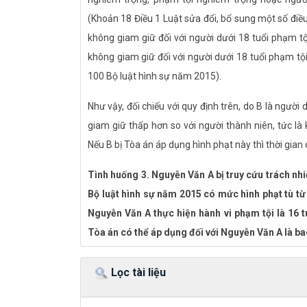
(Khoản 18 Điều 1 Luật sửa đổi, bổ sung một số điều
không giam giữ đối với người dưới 18 tuổi phạm tộ
không giam giữ đối với người dưới 18 tuổi phạm tộ
100 Bộ luật hình sự năm 2015).
Như vậy, đối chiếu với quy định trên, do B là người
giam giữ thấp hơn so với người thành niên, tức là
Nếu B bị Tòa án áp dụng hình phạt này thì thời gian
Tình huống 3. Nguyễn Văn A bị truy cứu trách nhi
Bộ luật hình sự năm 2015 có mức hình phạt tù từ
Nguyễn Văn A thực hiện hành vi phạm tội là 16 t
Tòa án có thể áp dụng đối với Nguyễn Văn A là b
Gợi ý trả lời:
Lọc tài liệu
Theo quy định của Bộ luật hình sự, tù có thời hạn l