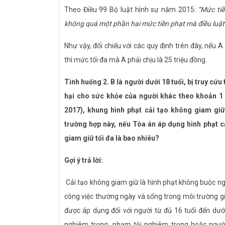
, chống dịch bệnh COVID-19
Theo Điều 99 Bộ luật hình sự năm 2015:
“Mức tiề
không quá một phần hai mức tiền phạt mà điều luật
Như vậy, đối chiếu với các quy định trên đây, nếu A
thì mức tối đa mà A phải chịu là 25 triệu đồng.
Tình huống 2. B là người dưới 18 tuổi, bị truy cứu
hại cho sức khỏe của người khác theo khoản 1 
2017), khung hình phạt cải tạo không giam gi
trường hợp này, nếu Tòa án áp dụng hình phạt cả
giam giữ tối đa là bao nhiêu?
Gợi ý trả lời:
Cải tạo không giam giữ là hình phạt không buộc ngườ
công việc thường ngày và sống trong môi trường gia đ
được áp dụng đối với người từ đủ 16 tuổi đến dướ
nghiêm trọng, phạm tội nghiêm trọng hoặc người t