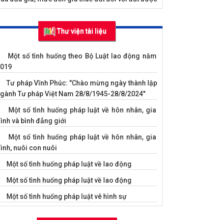
hà nước...
Nghị quyết số 45/NQ-HĐND ngày 12/12/2024
Thư viện tài liệu
ủa HĐND tỉnh về kế hoạch phát triển kinh tế - xã
ội năm 2025
Một số tình huống theo Bộ Luật lao động năm
Nghị quyết số 18/2024/NQ-HĐND ngày
019
2/12/2024 của HĐND tỉnh quy định mức chi cho
Vụ án hình sự về tội trộm cắm tài sản
Tư pháp Vĩnh Phúc: "Chào mừng ngày thành lập
ác hoạt động khuyến công trên địa bàn tỉnh Vĩnh
gành Tư pháp Việt Nam 28/8/1945-28/8/2024"
Phúc
Một số tình huống pháp luật về hôn nhân, gia
Nghị quyết số 17/2024/NQ-HĐND ngày
ình và bình đẳng giới
2/12/2024 của HĐND tỉnh bãi bỏ các Nghị quyết
ủa Hội đồng nhân dân tỉnh Vĩnh Phúc
Một số tình huống pháp luật về hôn nhân, gia
ình, nuôi con nuôi
Nghị quyết số 15/2024/NQ-HĐND ngày
2/12/2024 của HĐND quy định các biện pháp bảo
Một số tình huống pháp luật về lao động
ảm thực hiện dân chủ ở cơ sở trên địa bàn tỉnh
Một số tình huống pháp luật về lao động
ĩnh Phúc
Một số tình huống pháp luật vê hình sự
Nghị quyết 13/2024/NQ-HĐND ngày 12/12/2024
ủa HĐND quy định mức chi đón tiếp, thăm hỏi,
Bản tin Tư pháp Vĩnh Phúc số 02/2024