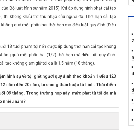
N
 của Bộ luật hình sự năm 2015). Khi áp dụng hình phạt cải tạo
i, thì không khấu trừ thu nhập của người đó. Thời hạn cải tạo
c
i không quá một phần hai thời hạn mà điều luật quy định (Điều
h
2
1
 dưới 18 tuổi phạm tội nến được áp dụng thời hạn cải tạo không
c
 không quá một phần hai (1/2) thời hạn mà điều luật quy định.
n
 cải tạo không giam giữ tối đa là 1,5 năm (18 tháng).
đ
1
ệm hình sự về tội giết người quy định theo khoản 1 Điều 123
c
 12 năm đến 20 năm, tù chung thân hoặc tử hình. Thời điểm
đ
uổi 09 tháng. Trong trường hợp này, mức phạt tù tối đa mà
1
ao nhiêu năm?
đ
V
c
à hình phạt cách ly người phạm tội ra khỏi xã hội trong một thời