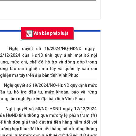
theo quy định
nhũng năm 201
Văn bản pháp luật
Nghị quyết số 16/2024/NQ-HĐND ngày
2/12/2024 của HĐND tỉnh quy định một số nội
ung, mức chi, chế độ hỗ trợ và đóng góp trong
ông tác cai nghiện ma túy và quản lý sau cai
ghiện ma túy trên địa bàn tỉnh Vĩnh Phúc
Nghị quyết số 19/2024/NQ-HĐND quy định mức
ầu tư, hỗ trợ đầu tư, mức khoán, bảo vệ rừng
Những điểm mới của Bộ luật Hình sự 2015
rong lâm nghiệp trên địa bàn tỉnh Vĩnh Phúc
bảo đảm quyền con người
Nghị quyết số 50/NQ-HĐND ngày 12/12/2024
ủa HĐND tỉnh thông qua mức tỷ lệ phần trăm (%)
ể tính đơn giá thuê đất trả tiền hàng năm đối với
rường hợp thuê đất trả tiền hàng năm không thông
ua đấu giá; mức đơn giá thuê đất đối với đất được