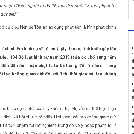
n phạt đối với người từ đủ 16 tuổi đến dưới 18 tuổi phạm tội
 quy định”
.
 có đủ điều kiện để Tòa án áp dụng phạt tiền là hình phạt chính
 trách nhiệm hình sự về tội cố ý gây thương tích hoặc gây tổn
1
Điều 134 Bộ luật hình sự năm 2015 (sửa đổi, bổ sung năm
d
ữ đến 03 năm hoặc phạt tù từ 06 tháng đến 3 năm. Trong
c
i tạo không giam giữ đối với B thì thời gian cải tạo không
n
đ
t
i bị áp dụng phải cách ly khỏi xã hội. Họ vẫn có thể thực hiện
c
ình, xã hội như trước đây. Hình phạt cải tạo không giam giữ
đ
i 18 tuổi phạm tội rất nghiêm trọng do vô ý hoặc phạm tội ít
t
q
ừ đủ 14 tuổi đến dưới 16 tuổi phạm tội rất nghiêm trọng