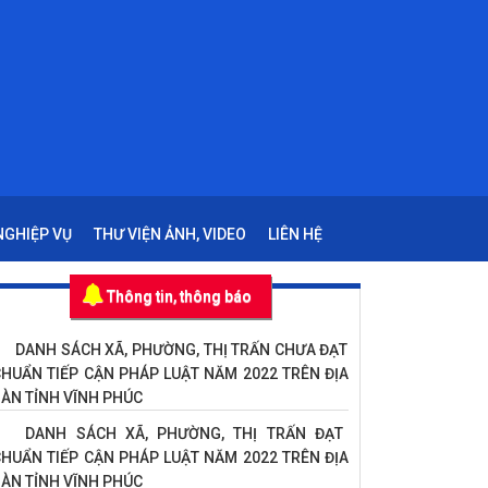
 NGHIỆP VỤ
THƯ VIỆN ẢNH, VIDEO
LIÊN HỆ
Thông tin, thông báo
DANH SÁCH XÃ, PHƯỜNG, THỊ TRẤN CHƯA ĐẠT
HUẨN TIẾP CẬN PHÁP LUẬT NĂM 2022 TRÊN ĐỊA
ÀN TỈNH VĨNH PHÚC
DANH SÁCH XÃ, PHƯỜNG, THỊ TRẤN ĐẠT
HUẨN TIẾP CẬN PHÁP LUẬT NĂM 2022 TRÊN ĐỊA
ÀN TỈNH VĨNH PHÚC