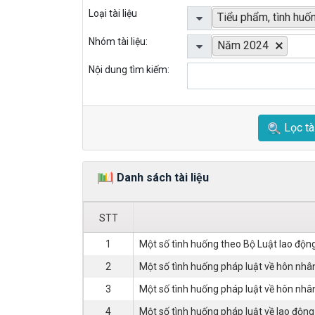
gian để giáo dục, cải tạo họ trở thành công dân có
Loại tài liệu
Tiểu phẩm, tình huố
dưới 18 tuổi phạm tội được quy định tại Điều 101
Nhóm tài liệu:
đến dưới 18 tuổi khi phạm tội, nếu điều luật được 
Năm 2024
hình phạt cao nhất được áp dụng không quá 18 năm 
Nội dung tìm kiếm:
dụng không quá ba phần tư mức phạt tù mà điều luậ
Như vậy, Bộ luật hình sự do không áp dụng hình ph
Lọc tài
tội nên tù có thời hạn trở thành hình phạt nghiêm
Trong trường hợp này, do thời điểm Nguyễn Văn A th
được áp dụng quy định hình phạt tù chung thân hoặ
Danh sách tài liệu
đối với Nguyễn Văn A là không quá 18 năm tù. Quy 
dụng hình phạt đối với người dưới 18 tuổi phạm tội.
STT
1
Một số tình huống theo Bộ Luật lao độ
Tình huống 4
.
Cháu tôi 17 tuổi bị truy cứu trách 
249 Bộ luật hình sự năm 2015 (sửa đổi, bổ sung 
2
Một số tình huống pháp luật về hôn nhân,
trường hợp này, việc x
oá án tích đối với người ch
3
Một số tình huống pháp luật về hôn nhân,
4
Một số tình huống pháp luật về lao động
Gợi ý trả lời: