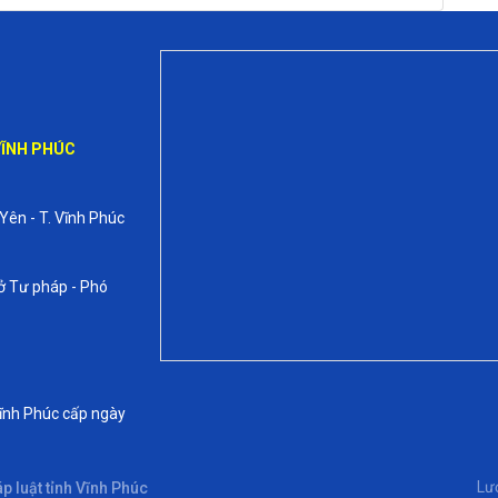
ề tội phạm ít nghiêm trọng, tội phạm nghiêm trọng hoặc tội
VĨNH PHÚC
ội phạm rất nghiêm trọng do cố ý hoặc tội phạm đặc biệt nghiêm
ấp hành xong hình phạt chính hoặc hết thời gian thử thách án
ười đó không thực hiện hành vi phạm tội mới trong thời hạn sau
 Yên - T. Vĩnh Phúc
ở Tư pháp - Phó
ạt tiền, phạt cải tạo không giam giữ hoặc phạt tù nhưng được
ĩnh Phúc cấp ngày
ăm đến 15 năm;
Lư
p luật tỉnh Vĩnh Phúc