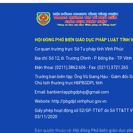
b) Người từ đủ 16 tuổi đến dưới 18 tuổi bị kết án v
phạm rất nghiêm trọng do vô ý;
c) Người bị áp dụng biện pháp tư pháp.
HỘI ĐỒNG PHỔ BIẾN GIÁO DỤC PHÁP LUẬT TỈNH 
Người từ đủ 16 tuổi đến dưới 18 tuổi bị kết án về t
Cơ quan trường trực: Sở Tư pháp tỉnh Vĩnh Phúc
trọng đương nhiên được xóa án tích nếu từ khi ch
treo hoặc từ khi hết thời hiệu thi hành bản án, ng
Địa chỉ: Số 12, Đ. Trường Chinh - P. Đống Đa - TP. Vĩnh
đây:
Điện thoại: (0211).3862.606 - Fax: (0211).3721.265
Trưởng ban biên tập: Ông Vũ Giang Hậu - Giám đốc S
- 06 tháng trong trường hợp bị phạt cảnh cáo, ph
Chủ tịch thường trực HĐPBGDPL tỉnh
hưởng án treo;
Email: banbientappbgdplvp@gmail.com
- 01 năm trong trường hợp bị phạt tù đến 05 năm;
Website: http://pbgdpl.vinhphuc.gov.vn
Giấy phép hoạt động số 52/GP-TTĐT do Sở TT&TT V
- 02 năm trong trường hợp bị phạt tù từ trên 05 n
03/11/2020
- 03 năm trong trường hợp bị phạt tù trên 15 năm.”.
Bản quyền thuộc về:
Hội đồng Phổ biến giáo dục phá