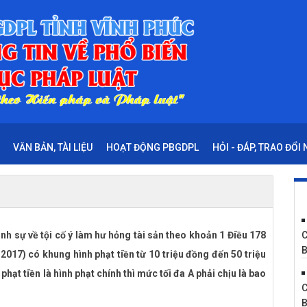
VĂN BẢN, TÀI LIỆU
HOẠT ĐỘNG PBGDPL
HỎI - ĐÁP, TRAO ĐỔI
ình sự về tội cố ý làm hư hỏng tài sản theo khoản 1 Điều 178
C
B
2017) có khung hình phạt tiền từ 10 triệu đồng đến 50 triệu
ạt tiền là hình phạt chính thì mức tối đa A phải chịu là bao
C
B