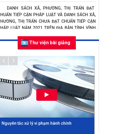
DANH SÁCH XÃ, PHƯỜNG, THỊ TRẤN ĐẠT
HUẨN TIẾP CẬN PHÁP LUẬT VÀ DANH SÁCH XÃ,
PHƯỜNG, THỊ TRẤN CHƯA ĐẠT CHUẨN TIẾP CẬN
HÁP LUẬT NĂM 2021 TRÊN ĐỊA BÀN TỈNH VĨNH
PHÚC
Thư viện bài giảng
Hội thi "Tìm hiểu pháp luật về phòng, chống
ịch Covid-19"
DANH SÁCH CÁC XÃ, PHƯỜNG, THỊ TRẤN ĐẠT,
HƯA ĐẠT CHUẨN TIẾP CẬN PHÁP LUẬT TRÊN ĐỊA
ÀN TỈNH VĨNH PHÚC NĂM 2020
Thông báo điều chỉnh về cơ cấu, giá trị giải
hưởng cuộc thi "Tìm hiểu Pháp luật trực tuyến"
Thể lệ Cuộc thi viết “Tìm hiểu Luật tiếp cận
hông tin năm 2016”
Thông báo v/v tổ chức cuộc thi viết tìm hiểu
Nguyên tắc xử lý vi phạm hành chính
Thực hiện quy 
háp luật về đất đai.
vụ, quyền hạn t