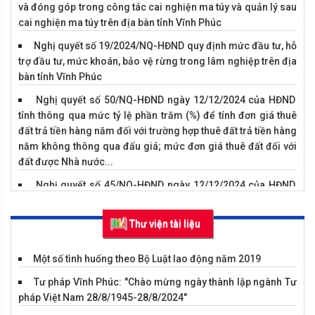
và đóng góp trong công tác cai nghiện ma túy và quản lý sau
cai nghiện ma túy trên địa bàn tỉnh Vĩnh Phúc
Nghị quyết số 19/2024/NQ-HĐND quy định mức đầu tư, hỗ
trợ đầu tư, mức khoán, bảo vệ rừng trong lâm nghiệp trên địa
bàn tỉnh Vĩnh Phúc
Nghị quyết số 50/NQ-HĐND ngày 12/12/2024 của HĐND
tỉnh thông qua mức tỷ lệ phần trăm (%) để tính đơn giá thuê
Vụ án hình sự về tội trộm cắm tài sản
đất trả tiền hàng năm đối với trường hợp thuê đất trả tiền hàng
năm không thông qua đấu giá; mức đơn giá thuê đất đối với
đất được Nhà nước...
Nghị quyết số 45/NQ-HĐND ngày 12/12/2024 của HĐND
tỉnh về kế hoạch phát triển kinh tế - xã hội năm 2025
Thư viện tài liệu
Nghị quyết số 18/2024/NQ-HĐND ngày 12/12/2024 của
HĐND tỉnh quy định mức chi cho các hoạt động khuyến công
trên địa bàn tỉnh Vĩnh Phúc
Một số tình huống theo Bộ Luật lao động năm 2019
Nghị quyết số 17/2024/NQ-HĐND ngày 12/12/2024 của
Tư pháp Vĩnh Phúc: "Chào mừng ngày thành lập ngành Tư
HĐND tỉnh bãi bỏ các Nghị quyết của Hội đồng nhân dân tỉnh
pháp Việt Nam 28/8/1945-28/8/2024"
Vĩnh Tường tổ chức tiết học ngoại
Vĩnh Phúc