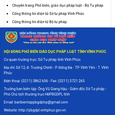
Chuyên trang Phổ biến, giáo dục pháp luật - Bộ Tư pháp
Cổng thông tin điện tử Sở tư pháp Vĩnh Phúc
Cổng thông tin điện tử Bộ tư pháp
Cổng thông tin điện tử Vĩnh Phúc
Tiểu phẩm huyện Sông Lô
HỘI ĐỒNG PHỔ BIẾN GIÁO DỤC PHÁP LUẬT TỈNH VĨNH PHÚC
Cơ quan trường trực: Sở Tư pháp tỉnh Vĩnh Phúc
Địa chỉ: Số 12, Đ. Trường Chinh - P. Đống Đa - TP. Vĩnh Yên - T. Vĩnh
Phúc
Điện thoại: (0211).3862.606 - Fax: (0211).3721.265
Trưởng ban biên tập: Ông Vũ Giang Hậu - Giám đốc Sở Tư pháp -
Phó Chủ tịch thường trực HĐPBGDPL tỉnh
Email: banbientappbgdplvp@gmail.com
Website: http://pbgdpl.vinhphuc.gov.vn
Tiểu phẩm Tam Đảo