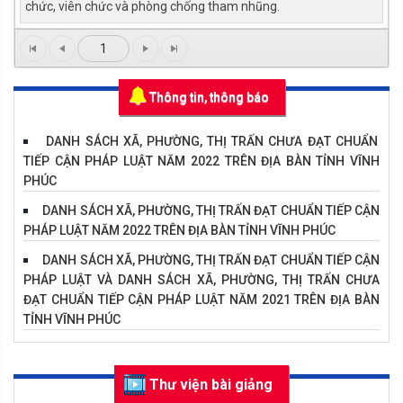
chức, viên chức và phòng chống tham nhũng.
1
Thông tin, thông báo
DANH SÁCH XÃ, PHƯỜNG, THỊ TRẤN CHƯA ĐẠT CHUẨN
TIẾP CẬN PHÁP LUẬT NĂM 2022 TRÊN ĐỊA BÀN TỈNH VĨNH
PHÚC
DANH SÁCH XÃ, PHƯỜNG, THỊ TRẤN ĐẠT CHUẨN TIẾP CẬN
PHÁP LUẬT NĂM 2022 TRÊN ĐỊA BÀN TỈNH VĨNH PHÚC
DANH SÁCH XÃ, PHƯỜNG, THỊ TRẤN ĐẠT CHUẨN TIẾP CẬN
PHÁP LUẬT VÀ DANH SÁCH XÃ, PHƯỜNG, THỊ TRẤN CHƯA
ĐẠT CHUẨN TIẾP CẬN PHÁP LUẬT NĂM 2021 TRÊN ĐỊA BÀN
TỈNH VĨNH PHÚC
Hội thi "Tìm hiểu pháp luật về phòng, chống dịch Covid-
19"
Thư viện bài giảng
DANH SÁCH CÁC XÃ, PHƯỜNG, THỊ TRẤN ĐẠT, CHƯA ĐẠT