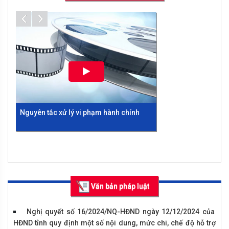
CHUẨN TIẾP CẬN PHÁP LUẬT TRÊN ĐỊA BÀN TỈNH VĨNH PHÚC
NĂM 2020
Thông báo điều chỉnh về cơ cấu, giá trị giải thưởng cuộc
thi "Tìm hiểu Pháp luật trực tuyến"
Thể lệ Cuộc thi viết “Tìm hiểu Luật tiếp cận thông tin năm
2016”
Thông báo v/v tổ chức cuộc thi viết tìm hiểu Pháp luật về
đất đai.
Nguyên tắc xử lý vi phạm hành chính
Những điểm mới của Bộ luật Hình sự
Văn bản pháp luật
2015 bảo đảm quyền con người
Nghị quyết số 16/2024/NQ-HĐND ngày 12/12/2024 của
HĐND tỉnh quy định một số nội dung, mức chi, chế độ hỗ trợ