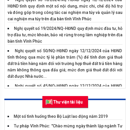
HĐND tỉnh quy định một số nội dung, mức chi, chế độ hỗ trợ
và đóng góp trong công tác cai nghiện ma túy và quản lý sau
cai nghiện ma túy trên địa bàn tỉnh Vĩnh Phúc
Nghị quyết số 19/2024/NQ-HĐND quy định mức đầu tư, hỗ
trợ đầu tư, mức khoán, bảo vệ rừng trong lâm nghiệp trên địa
bàn tỉnh Vĩnh Phúc
Nghị quyết số 50/NQ-HĐND ngày 12/12/2024 của HĐND
tỉnh thông qua mức tỷ lệ phần trăm (%) để tính đơn giá thuê
Vụ án hình sự về tội trộm cắm tài sản
đất trả tiền hàng năm đối với trường hợp thuê đất trả tiền hàng
năm không thông qua đấu giá; mức đơn giá thuê đất đối với
đất được Nhà nước...
Nghị quyết số 45/NQ-HĐND ngày 12/12/2024 của HĐND
tỉnh về kế hoạch phát triển kinh tế - xã hội năm 2025
Thư viện tài liệu
Nghị quyết số 18/2024/NQ-HĐND ngày 12/12/2024 của
HĐND tỉnh quy định mức chi cho các hoạt động khuyến công
trên địa bàn tỉnh Vĩnh Phúc
Một số tình huống theo Bộ Luật lao động năm 2019
Nghị quyết số 17/2024/NQ-HĐND ngày 12/12/2024 của
Tư pháp Vĩnh Phúc: "Chào mừng ngày thành lập ngành Tư