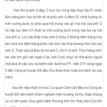
Sau khi bị anh Q đạp, C bực tức vùng dậy chạy lấy 01 chiếc
Kéo bằng kim loại dơ lên đi về phía anh Q đâm 01 nhát hướng từ
trên xuống dưới, từ phải qua trái trúng vào gò má trái của anh Q
và tiếp tục đâm 01 nhát từ trên xuống dưới trúng vào bả vai trái
của anh Q. Lúc này thấy máu anh Q chảy, C không đâm bằng mũi
kéo nữa mà đâm bằng phần cán kéo vào thái dương bên trái của
anh Q. Thấy vậy bà Báu là mẹ anh C, chị G và anh Thức hàng xóm
lao vào ôm giữ can ngăn C lại, anh Q bỏ chạy về nhà được người
nhà đưa đi cấp cứu tại bệnh viện đa khoa PY. Đến 21h cùng ngày
C đến Công an huyện BX đầu thú, khai nhận toàn bộ hành tội của
mình.
Sau khi tiếp nhận tin báo, Cơ quan Cảnh sát điều tra Công an
huyện BX tiến hành khám nghiệm hiện trường và thu thập chứng
cứ có liên quan. Qua giám định thương tích cho thấy anh Q bị tổn