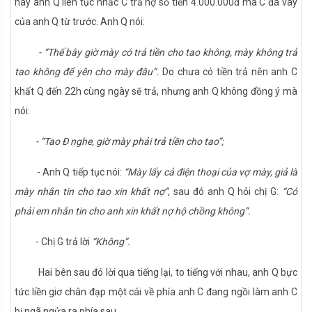
này anh Q liên tục nhắc C trả nợ số tiền 4.000.000đ mà C đã vay
của anh Q từ trước. Anh Q nói:
- “Thế bây giờ mày có trả tiền cho tao không, mày không trả
tao không để yên cho mày đâu”.
Do chưa có tiền trả nên anh C
khất Q đến 22h cùng ngày sẽ trả, nhưng anh Q không đồng ý mà
nói:
- “Tao Đ nghe, giờ mày phải trả tiền cho tao”;
- Anh Q tiếp tục nói:
“Mày lấy cả điện thoại của vợ mày, giả là
mày nhắn tin cho tao xin khất nợ”
, sau đó anh Q hỏi chị G:
“Có
phải em nhắn tin cho anh xin khất nợ hộ chồng không”.
- Chị G trả lời
“Không”.
Hai bên sau đó lời qua tiếng lại, to tiếng với nhau, anh Q bực
tức liền giơ chân đạp một cái về phía anh C đang ngồi làm anh C
bị ngã ngửa ra phía sau.