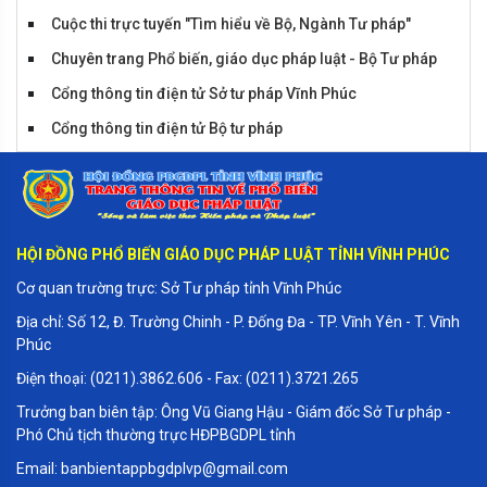
Cuộc thi trực tuyến "Tìm hiểu về Bộ, Ngành Tư pháp"
Chuyên trang Phổ biến, giáo dục pháp luật - Bộ Tư pháp
Cổng thông tin điện tử Sở tư pháp Vĩnh Phúc
Cổng thông tin điện tử Bộ tư pháp
Cổng thông tin điện tử Vĩnh Phúc
Tiểu phẩm huyện Sông Lô
HỘI ĐỒNG PHỔ BIẾN GIÁO DỤC PHÁP LUẬT TỈNH VĨNH PHÚC
Cơ quan trường trực: Sở Tư pháp tỉnh Vĩnh Phúc
Địa chỉ: Số 12, Đ. Trường Chinh - P. Đống Đa - TP. Vĩnh Yên - T. Vĩnh
Phúc
Điện thoại: (0211).3862.606 - Fax: (0211).3721.265
Trưởng ban biên tập: Ông Vũ Giang Hậu - Giám đốc Sở Tư pháp -
Phó Chủ tịch thường trực HĐPBGDPL tỉnh
Email: banbientappbgdplvp@gmail.com