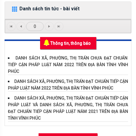
Danh sách tin tức - bài viết
0
Thông tin, thông báo
DANH SÁCH XÃ, PHƯỜNG, THỊ TRẤN CHƯA ĐẠT CHUẨN
TIẾP CẬN PHÁP LUẬT NĂM 2022 TRÊN ĐỊA BÀN TỈNH VĨNH
PHÚC
DANH SÁCH XÃ, PHƯỜNG, THỊ TRẤN ĐẠT CHUẨN TIẾP CẬN
PHÁP LUẬT NĂM 2022 TRÊN ĐỊA BÀN TỈNH VĨNH PHÚC
DANH SÁCH XÃ, PHƯỜNG, THỊ TRẤN ĐẠT CHUẨN TIẾP CẬN
PHÁP LUẬT VÀ DANH SÁCH XÃ, PHƯỜNG, THỊ TRẤN CHƯA
ĐẠT CHUẨN TIẾP CẬN PHÁP LUẬT NĂM 2021 TRÊN ĐỊA BÀN
TỈNH VĨNH PHÚC
Hội thi "Tìm hiểu pháp luật về phòng, chống dịch Covid-
19"