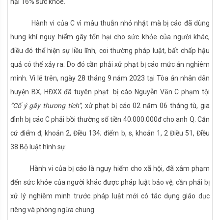
hại 16% sức khỏe.
Hành vi của C vì mâu thuẫn nhỏ nhặt mà bị cáo đã dùng
hung khí nguy hiểm gây tổn hại cho sức khỏe của người khác,
điều đó thể hiện sự liều lĩnh, coi thường pháp luật, bất chấp hậu
quả có thể xảy ra. Do đó cần phải xử phạt bị cáo mức án nghiêm
minh. Vì lẽ trên, ngày 28 tháng 9 năm 2023 tại Tòa án nhân dân
huyện BX, HĐXX đã tuyên phạt bị cáo Nguyễn Văn C phạm tội
“Cố ý gây thương tích”
, xử phạt bị cáo 02 năm 06 tháng tù, gia
đình bị cáo C phải bồi thường số tiền 40.000.000đ cho anh Q. Căn
cứ điểm đ, khoản 2, Điều 134; điểm b, s, khoản 1, 2 Điều 51, Điều
38 Bộ luật hình sự.
Hành vi của bị cáo là nguy hiểm cho xã hội, đã xâm phạm
đến sức khỏe của người khác được pháp luật bảo vệ, cần phải bị
xử lý nghiêm minh trước pháp luật mới có tác dụng giáo dục
riêng và phòng ngừa chung.