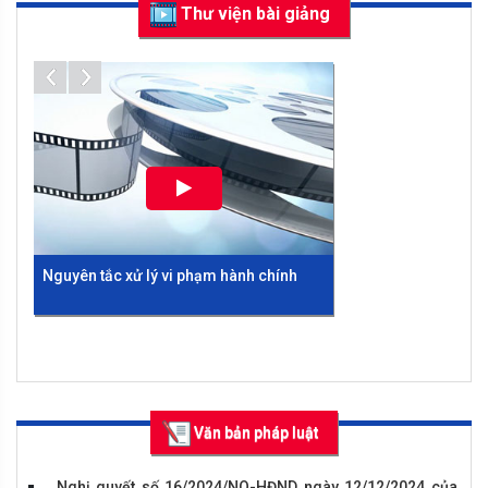
Thư viện bài giảng
DANH SÁCH CÁC XÃ, PHƯỜNG, THỊ TRẤN ĐẠT, CHƯA ĐẠT
CHUẨN TIẾP CẬN PHÁP LUẬT TRÊN ĐỊA BÀN TỈNH VĨNH PHÚC
NĂM 2020
Thông báo điều chỉnh về cơ cấu, giá trị giải thưởng cuộc
thi "Tìm hiểu Pháp luật trực tuyến"
Thể lệ Cuộc thi viết “Tìm hiểu Luật tiếp cận thông tin năm
2016”
Thông báo v/v tổ chức cuộc thi viết tìm hiểu Pháp luật về
đất đai.
Nguyên tắc xử lý vi phạm hành chính
Những điểm mới của Bộ luật Hình sự
Văn bản pháp luật
2015 bảo đảm quyền con người
Nghị quyết số 16/2024/NQ-HĐND ngày 12/12/2024 của