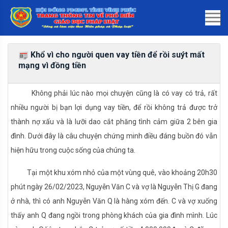
Khổ vì cho người quen vay tiền để rồi suýt mất
mạng vì đồng tiền
Không phải lúc nào mọi chuyện cũng là có vay có trả, rất
nhiều người bị bạn lợi dụng vay tiền, để rồi không trả được trở
thành nợ xấu và là lưỡi dao cắt phăng tình cảm giữa 2 bên gia
đình. Dưới đây là câu chuyện chứng minh điều đáng buồn đó vẫn
hiện hữu trong cuộc sống của chúng ta.
Tại một khu xóm nhỏ của một vùng quê, vào khoảng 20h30
phút ngày 26/02/2023, Nguyễn Văn C và vợ là Nguyễn Thị G đang
ở nhà, thì có anh Nguyễn Văn Q là hàng xóm đến. C và vợ xuống
thấy anh Q đang ngồi trong phòng khách của gia đình mình. Lúc